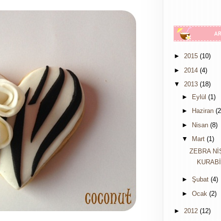
►
2015
(10)
►
2014
(4)
▼
2013
(18)
►
Eylül
(1)
►
Haziran
(2
►
Nisan
(8)
▼
Mart
(1)
ZEBRA Nİ
KURABİ
►
Şubat
(4)
►
Ocak
(2)
►
2012
(12)