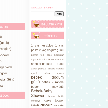
ARAMA YAPIN...
nü
Çocuk)
1 yaş kurabiye
1 yaş
etişkin)
pasta
2 yaş doğum günü
Shower
ahmet telli
alice harikalar
diyarında
alice in wonderland
n
anneler-babalar günü
lığa Veda
asker pastası
askere sürpriz
ogolu
ayıcık
balon
baykuş
bebek doğum
balar Günü
günü
bebek kurabiye
yram
bebek mevlüdü
Bebek-Baby
Shower
bursa butik
cake topper
kurabiye
cupcake
clown
cupcake