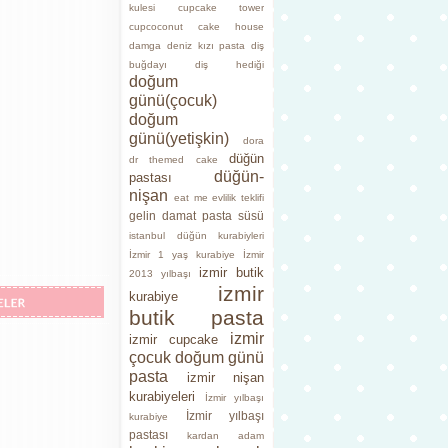
kulesi
cupcake tower
cupcoconut cake house
damga
deniz kızı pasta
diş
buğdayı
diş hediği
doğum
günü(çocuk)
doğum
günü(yetişkin)
dora
düğün
dr themed cake
düğün-
pastası
nişan
eat me
evlilik teklifi
gelin damat pasta süsü
istanbul düğün kurabiyleri
İzmir 1 yaş kurabiye
İzmir
izmir butik
2013 yılbaşı
izmir
kurabiye
butik pasta
izmir
izmir cupcake
çocuk doğum günü
pasta
izmir nişan
kurabiyeleri
İzmir yılbaşı
İzmir yılbaşı
kurabiye
pastası
kardan adam