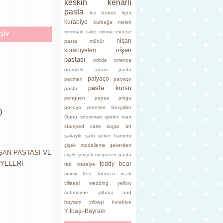
keskin kenarlı
pasta
kız bebek figür
kurabiye
kurbağa
melek
mermaid cake
minnie mouse
nişan
pasta
mühür
nişan
kurabiyeleri
pastası
orkide
ortanca
örümcek adam pasta
palyaço
pacman
palyaço
pasta kursu
pasta
penguen
pepee
pingu
pocoyo
prenses
Sevgililer
)
Günü
snowman
spider man
stamped cake
sugar art
şakayık
şato
şeker hamuru
çiçek modelleme
şekerden
ŞAN PASTASI VE
çiçek
şimşek mcqueen pasta
YELERİ
teddy bear
tatlı bezelye
timmy
tren
turuncu
uçak
villaeal
wedding
yellow
submarine
yılbaşı and
bayram
yılbaşı kurabiye
Yılbaşı-Bayram