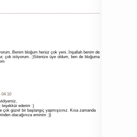
iyorum..Benim bloğum henüz çok yeni..İnşallah benim de
lur, çok istiyorum..:)Sitenize üye oldum, ben de bloğuma
com
 04:10
Atölyemiz,
k teşekkür ederim :)
e çok güzel bir başlangıç yapmışsınız. Kısa zamanda
rinden olacağınıza eminim :))