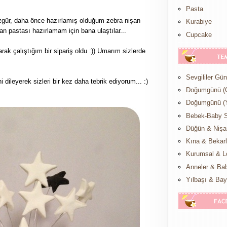
Pasta
gür, daha önce hazırlamış olduğum zebra nişan
Kurabiye
şan pastası hazırlamam için bana ulaştılar...
Cupcake
rak çalıştığım bir sipariş oldu :)) Umarım sizlerde
Sevgililer Gü
dileyerek sizleri bir kez daha tebrik ediyorum... :)
Doğumgünü (
Doğumgünü (Y
Bebek-Baby 
Düğün & Nişa
Kına & Bekar
Kurumsal & L
Anneler & Ba
Yılbaşı & Ba