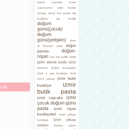
kulesi
cupcake tower
cupcoconut cake house
damga
deniz kızı pasta
diş
buğdayı
diş hediği
doğum
günü(çocuk)
doğum
günü(yetişkin)
dora
düğün
dr themed cake
düğün-
pastası
nişan
eat me
evlilik teklifi
gelin damat pasta süsü
istanbul düğün kurabiyleri
İzmir 1 yaş kurabiye
İzmir
izmir butik
2013 yılbaşı
izmir
kurabiye
butik pasta
izmir
izmir cupcake
çocuk doğum günü
pasta
izmir nişan
kurabiyeleri
İzmir yılbaşı
İzmir yılbaşı
kurabiye
pastası
kardan adam