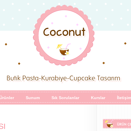
Ürünler
Sunum
Sık Sorulanlar
Kurslar
İletişi
SI