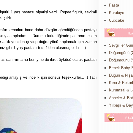
Pasta
gürlü 1 yaş pastası siparişi verdi. Pepee figürü, sevimli
Kurabiye
ışıldı...
Cupcake
arafın kenarları bana daha düzgün görndüğünden pastayı
uruyla kapladım... Durumu farkettiğimde pastanın teslim
e artık yeniden çevirip doğru yönü kaplamak için zaman
Sevgililer Gü
iz gibi 1 yaş pastası ters 1'den oluşmuş oldu... :)
Doğumgünü (
lmaz sanırım ama ben yine de ibret öyküsü olarak pastacı
Doğumgünü (Y
Bebek-Baby 
Düğün & Nişa
iği anlayış ve incelik için sonsuz teşekkürler... :) Tatlı
Kına & Bekar
Kurumsal & L
Anneler & Ba
Yılbaşı & Ba