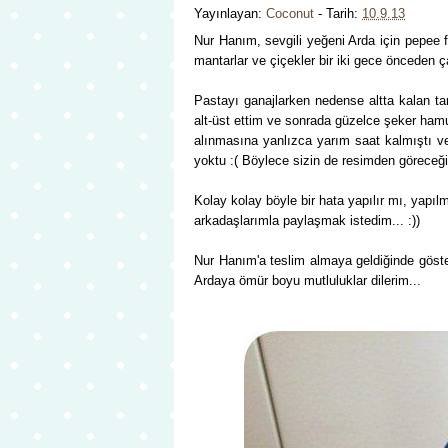
Yayınlayan:
Coconut
- Tarih:
10.9.13
Nur Hanım, sevgili yeğeni Arda için pepee fi
mantarlar ve çiçekler bir iki gece önceden çal
Pastayı ganajlarken nedense altta kalan t
alt-üst ettim ve sonrada güzelce şeker ham
alınmasına yanlızca yarım saat kalmıştı v
yoktu :( Böylece sizin de resimden göreceğin
Kolay kolay böyle bir hata yapılır mı, yapı
arkadaşlarımla paylaşmak istedim... :))
Nur Hanım'a teslim almaya geldiğinde gösterd
Ardaya ömür boyu mutluluklar dilerim...