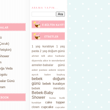
ARAMA YAPIN...
nü
Çocuk)
1 yaş kurabiye
1 yaş
etişkin)
pasta
2 yaş doğum günü
Shower
ahmet telli
alice harikalar
diyarında
alice in wonderland
n
anneler-babalar günü
lığa Veda
asker pastası
askere sürpriz
ogolu
ayıcık
balon
baykuş
bebek doğum
balar Günü
günü
bebek kurabiye
yram
bebek mevlüdü
Bebek-Baby
Shower
bursa butik
cake topper
kurabiye
cupcake
clown
cupcake