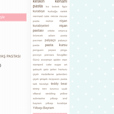
keskin kenarlı
pasta
kız bebek figür
kurabiye
kurbağa
melek
mermaid cake
minnie mouse
nişan
pasta
mühür
nişan
kurabiyeleri
pastası
orkide
ortanca
örümcek adam pasta
palyaço
pacman
palyaço
pasta kursu
pasta
penguen
pepee
pingu
pocoyo
prenses
Sevgililer
YAŞ PASTASI
Günü
snowman
spider man
stamped cake
sugar art
)
şakayık
şato
şeker hamuru
çiçek modelleme
şekerden
çiçek
şimşek mcqueen pasta
teddy bear
tatlı bezelye
timmy
tren
turuncu
uçak
villaeal
wedding
yellow
submarine
yılbaşı and
bayram
yılbaşı kurabiye
Yılbaşı-Bayram