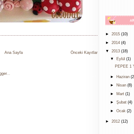
►
2015
(10)
►
2014
(4)
▼
2013
(18)
Ana Sayfa
Önceki Kayıtlar
▼
Eylül
(1)
PEPEE 1 
►
Haziran
(2
►
Nisan
(8)
►
Mart
(1)
►
Şubat
(4)
►
Ocak
(2)
►
2012
(12)