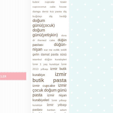
kulesi
cupcake tower
cupcoconut cake house
damga
deniz kızı pasta
diş
buğdayı
diş hediği
doğum
günü(çocuk)
doğum
günü(yetişkin)
dora
düğün
dr themed cake
düğün-
pastası
nişan
eat me
evlilik teklifi
gelin damat pasta süsü
istanbul düğün kurabiyleri
İzmir 1 yaş kurabiye
İzmir
izmir butik
2013 yılbaşı
izmir
kurabiye
butik pasta
izmir
izmir cupcake
çocuk doğum günü
pasta
izmir nişan
kurabiyeleri
İzmir yılbaşı
İzmir yılbaşı
kurabiye
pastası
kardan adam