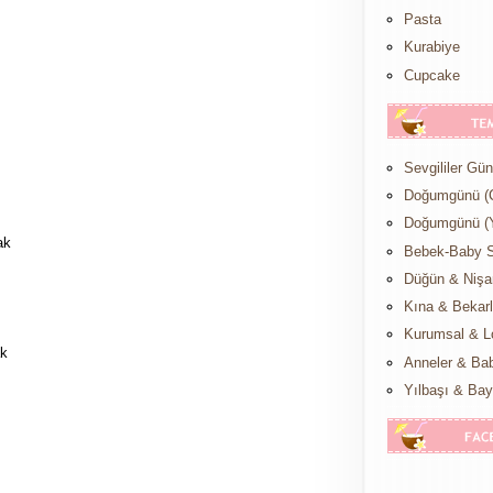
Pasta
Kurabiye
Cupcake
Sevgililer Gü
Doğumgünü (
Doğumgünü (Y
ak
Bebek-Baby 
Düğün & Nişa
Kına & Bekar
Kurumsal & L
ak
Anneler & Ba
Yılbaşı & Ba