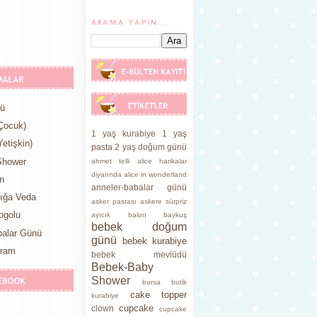
ARAMA YAPIN...
nü
Çocuk)
1 yaş kurabiye
1 yaş
etişkin)
pasta
2 yaş doğum günü
Shower
ahmet telli
alice harikalar
diyarında
alice in wonderland
n
anneler-babalar günü
lığa Veda
asker pastası
askere sürpriz
ogolu
ayıcık
balon
baykuş
bebek doğum
balar Günü
günü
bebek kurabiye
yram
bebek mevlüdü
Bebek-Baby
Shower
bursa butik
cake topper
kurabiye
cupcake
clown
cupcake