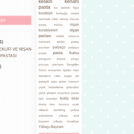
keskin kenarlı
pasta
kız bebek figür
kurabiye
kurbağa
melek
mermaid cake
minnie mouse
nişan
pasta
mühür
nişan
kurabiyeleri
pastası
orkide
ortanca
1)
örümcek adam pasta
palyaço
pacman
palyaço
EKLİFİ VE NİŞAN-
pasta kursu
pasta
PASTASI
penguen
pepee
pingu
pocoyo
prenses
Sevgililer
)
Günü
snowman
spider man
stamped cake
sugar art
şakayık
şato
şeker hamuru
çiçek modelleme
şekerden
çiçek
şimşek mcqueen pasta
teddy bear
tatlı bezelye
timmy
tren
turuncu
uçak
villaeal
wedding
yellow
submarine
yılbaşı and
bayram
yılbaşı kurabiye
Yılbaşı-Bayram