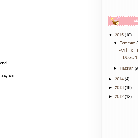
▼
2015
(10)
▼
Temmuz
(
EVLİLİK T
DÜĞÜN 
engi
►
Haziran
(9
 saçların
►
2014
(4)
►
2013
(18)
►
2012
(12)