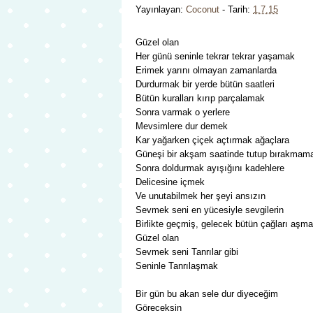
Yayınlayan:
Coconut
- Tarih:
1.7.15
Güzel olan
Her günü seninle tekrar tekrar yaşamak
Erimek yarını olmayan zamanlarda
Durdurmak bir yerde bütün saatleri
Bütün kuralları kırıp parçalamak
Sonra varmak o yerlere
Mevsimlere dur demek
Kar yağarken çiçek açtırmak ağaçlara
Güneşi bir akşam saatinde tutup bırakmam
Sonra doldurmak ayışığını kadehlere
Delicesine içmek
Ve unutabilmek her şeyi ansızın
Sevmek seni en yücesiyle sevgilerin
Birlikte geçmiş, gelecek bütün çağları aşm
Güzel olan
Sevmek seni Tanrılar gibi
Seninle Tanrılaşmak
Bir gün bu akan sele dur diyeceğim
Göreceksin