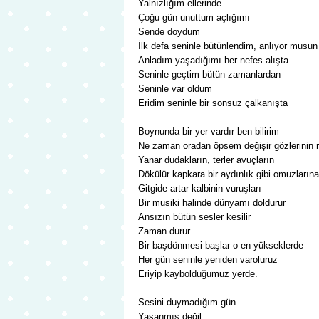
Yalnızlığım ellerinde
Çoğu gün unuttum açlığımı
Sende doydum
İlk defa seninle bütünlendim, anlıyor musun
Anladım yaşadığımı her nefes alışta
Seninle geçtim bütün zamanlardan
Seninle var oldum
Eridim seninle bir sonsuz çalkanışta
Boynunda bir yer vardır ben bilirim
Ne zaman oradan öpsem değişir gözlerinin r
Yanar dudakların, terler avuçların
Dökülür kapkara bir aydınlık gibi omuzlarına
Gitgide artar kalbinin vuruşları
Bir musiki halinde dünyamı doldurur
Ansızın bütün sesler kesilir
Zaman durur
Bir başdönmesi başlar o en yükseklerde
Her gün seninle yeniden varoluruz
Eriyip kaybolduğumuz yerde.
Sesini duymadığım gün
Yaşanmış değil