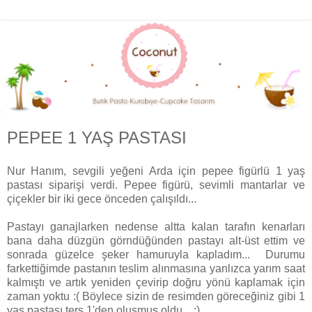
PEPEE 1 YAŞ PASTASI
Nur Hanım, sevgili yeğeni Arda için pepee figürlü 1 yaş
pastası siparişi verdi. Pepee figürü, sevimli mantarlar ve
çiçekler bir iki gece önceden çalışıldı...
Pastayı ganajlarken nedense altta kalan tarafın kenarları
bana daha düzgün görndüğünden pastayı alt-üst ettim ve
sonrada güzelce şeker hamuruyla kapladım... Durumu
farkettiğimde pastanın teslim alınmasına yanlızca yarım saat
kalmıştı ve artık yeniden çevirip doğru yönü kaplamak için
zaman yoktu :( Böylece sizin de resimden göreceğiniz gibi 1
yaş pastası ters 1'den oluşmuş oldu... :)